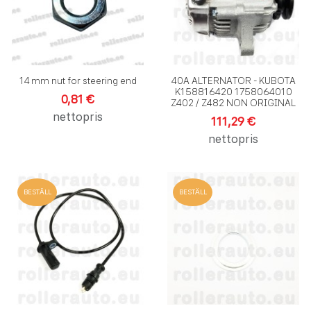
Snabbvy
S
14 mm nut for steering end
40A ALTERNATOR - KUBOTA
K158816420 1758064010
0,81 €
Z402 / Z482 NON ORIGINAL
nettopris
111,29 €
nettopris
Lägg till i önskelistan
L
BESTÄLL
BESTÄLL
Lägg till i jämförelse
L
Snabbvy
S