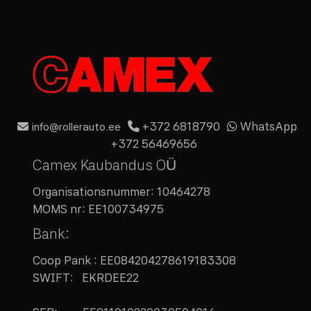
+372 6818790
WhatsApp
info@rollerauto.ee
+372 56469656
Camex Kaubandus OÜ
Organisationsnummer:
10464278
MOMS nr:
EE100734975
Bank:
Coop Pank : EE084204278619183308
SWIFT: EKRDEE22