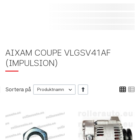
AIXAM COUPE VLGSV41AF
(IMPULSION)
Rutn
L
Sortera på
+/-
Produktnamn
Lägg till i önskelistan
L
Lägg till i jämförelse
L