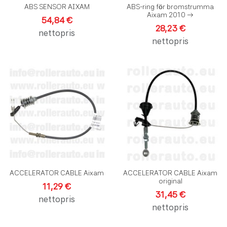
ABS SENSOR AIXAM
ABS-ring för bromstrumma
Aixam 2010 →
54,84 €
28,23 €
nettopris
nettopris
Lägg till i önskelistan
L
Lägg till i jämförelse
L
Snabbvy
S
ACCELERATOR CABLE Aixam
ACCELERATOR CABLE Aixam
original
11,29 €
31,45 €
nettopris
nettopris