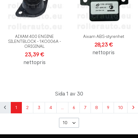
Snabbvy
S
AIXAM 400 ENGINE
Aixam ABS-styrenhet
SILENTBLOCK - 1KO006A -
28,23 €
ORIGINAL
nettopris
23,39 €
nettopris
Sida 1 av 30
1
2
3
4
...
6
7
8
9
10
10