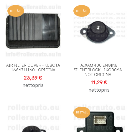
Lägg till i önskelistan
L
BESTÄLL
BESTÄLL
Lägg till i jämförelse
L
Snabbvy
S
AIR FILTER COVER - KUBOTA
AIXAM 400 ENGINE
- 1666711160 - ORIGINAL
SILENTBLOCK - 1KO006A -
NOT ORIGINAL
23,39 €
11,29 €
nettopris
nettopris
Lägg till i önskelistan
L
BESTÄLL
Lägg till i jämförelse
L