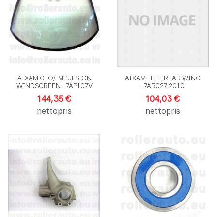
Lägg till i jämförelse
L
Snabbvy
S
AIXAM GTO/IMPULSION
AIXAM LEFT REAR WING
WINDSCREEN - 7AP107V
-7AR027 2010
144,35 €
104,03 €
nettopris
nettopris
Lägg till i önskelistan
L
Lägg till i jämförelse
L
Snabbvy
S