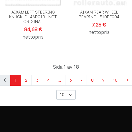
AIXAM LEFT STEERING
AIXAM REAR WHEEL
KNUCKLE - 4AR010 - NOT
BEARING - 510BF004
ORIGINAL
7,26 €
84,68 €
nettopris
nettopris
Sida 1 av 18
1
2
3
4
...
6
7
8
9
10
10