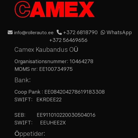
+372 6818790
WhatsApp
info@rollerauto.ee
+372 56469656
Camex Kaubandus OÜ
Organisationsnummer:
10464278
MOMS nr:
EE100734975
Bank:
Coop Pank : EE084204278619183308
SWIFT: EKRDEE22
SEB:
EE911010220030504016
SWIFT: EEUHEE2X
Öppetider: