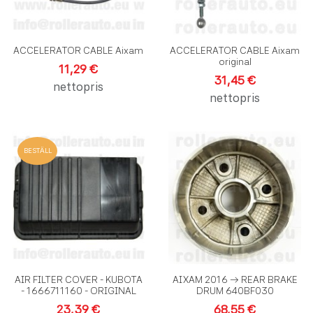
ACCELERATOR CABLE Aixam
ACCELERATOR CABLE Aixam
original
11,29 €
31,45 €
nettopris
nettopris
Lägg till i önskelistan
L
BESTÄLL
Lägg till i jämförelse
L
Snabbvy
S
AIR FILTER COVER - KUBOTA
AIXAM 2016 -> REAR BRAKE
- 1666711160 - ORIGINAL
DRUM 640BF030
23,39 €
68,55 €