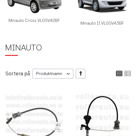
Minauto Cross VLGSV42BF
Minauto II VLGSV43BF
MINAUTO
Rutn
L
Sortera på
+/-
Produktnamn
Lägg till i önskelistan
L
Lägg till i jämförelse
L
Snabbvy
S