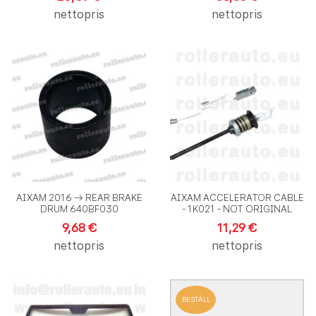
nettopris
nettopris
Lägg till i önskelistan
L
Lägg till i jämförelse
L
Snabbvy
S
AIXAM 2016 -> REAR BRAKE
AIXAM ACCELERATOR CABLE
DRUM 640BF030
- 1K021 - NOT ORIGINAL
9,68 €
11,29 €
nettopris
nettopris
Lägg till i önskelistan
L
BESTÄLL