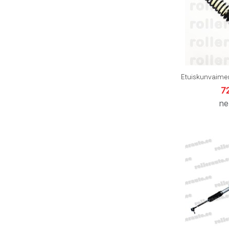
Etuiskunvaime
7
ne