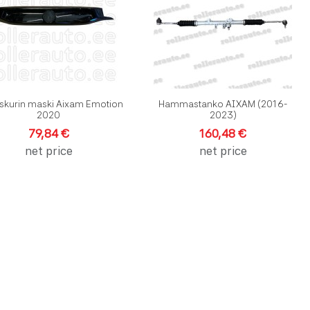
elu
Pikakatselu
P
skurin maski Aixam Emotion
Hammastanko AIXAM (2016-
2020
2023)
79,84 €
160,48 €
net price
net price
velistalle
rtailuun
elu