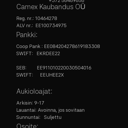
+372 56469656
Camex Kaubandus OÜ
Reg. nr.:
10464278
ALV nr.:
EE100734975
Pankki:
Coop Pank : EE084204278619183308
SWIFT: EKRDEE22
SEB:
EE911010220030504016
SWIFT: EEUHEE2X
Aukioloajat:
Arkisin: 9-17
Lauantai: Avoinna, jos sovitaan
Sunnuntai: Suljettu
Osoite: