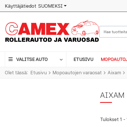
VALITSE KIELI
Käyttäjätiedot
SUOMEKSI
Hae tuotteita 
VALITSE AUTO
ETUSIVU
MOPOAUTOJ
Olet tässä:
Etusivu
Mopoautojen varaosat
Aixam
AIXAM
Tulokset 1 - 