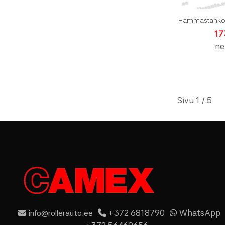
Hammastanko
17
ne
Sivu 1 / 5
+372 6818790
WhatsApp
info@rollerauto.ee