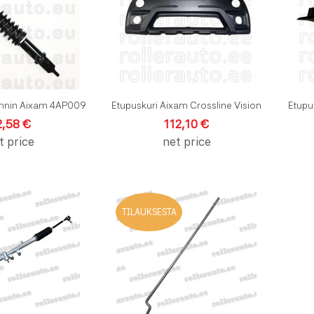
Pikakatselu
Pikakats
nnin Aixam 4AP009
Etupuskuri Aixam Crossline Vision
Etupu
2,58 €
112,10 €
t price
net price
Lisää toivelistalle
Lisää toi
TILAUKSESTA
Lisää vertailuun
Lisää ve
Pikakatselu
Pikakats