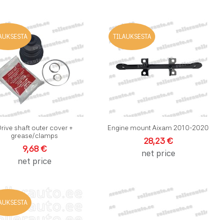
velistalle
Lisää toivelistalle
L
AUKSESTA
TILAUKSESTA
rtailuun
Lisää vertailuun
L
elu
Pikakatselu
P
rive shaft outer cover +
Engine mount Aixam 2010-2020
grease/clamps
28,23 €
9,68 €
net price
net price
velistalle
Lisää toivelistalle
L
AUKSESTA
rtailuun
Lisää vertailuun
L