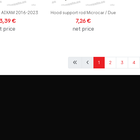
 AIXAM 2016-2023
Hood support rod Microcar / Due
3,39 €
7,26 €
t price
net price
1
2
3
4