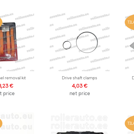
Lisää toivelistalle
Lisää toi
TIL
Lisää vertailuun
Lisää ve
Pikakatselu
Pikakats
el removal kit
Drive shaft clamps
D
8,23 €
4,03 €
t price
net price
Lisää toivelistalle
Lisää toi
TIL
Lisää vertailuun
Lisää ve