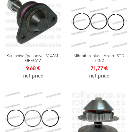
Lisää vertailuun
L
Pikakatselu
P
Kuulanivel/pallonivel AIXAM-
Männänrenkaat Aixam STD
GRECAV
Z482
9,68 €
71,77 €
net price
net price
Lisää toivelistalle
L
Lisää vertailuun
L
Pikakatselu
P