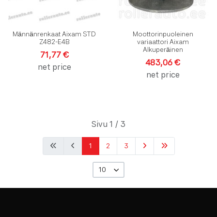
Männänrenkaat Aixam STD
Moottorinpuoleinen
Z482-E4B
variaattori Aixam
Alkuperäinen
71,77 €
483,06 €
net price
net price
Sivu 1 / 3
1
2
3
10