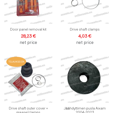
Pikakatselu
P
Door panel removal kit
Drive shaft clamps
28,23 €
4,03 €
net price
net price
Lisää toivelistalle
L
TILAUKSESTA
Lisää vertailuun
L
Pikakatselu
P
Drive shaft outer cover +
Jäähdyttimen pusla Aixam
grease/clamps
2004-2023