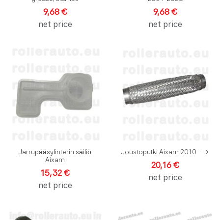
9,68 €
9,68 €
net price
net price
Lisää toivelistalle
L
Lisää vertailuun
L
Pikakatselu
P
Jarrupääsylinterin säiliö
Joustoputki Aixam 2010 --->
Aixam
20,16 €
15,32 €
net price
net price
Lisää toivelistalle
L