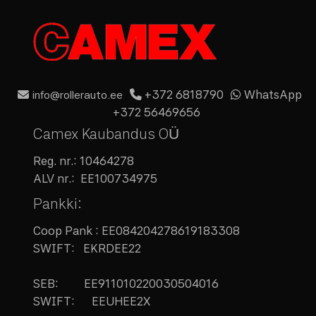
+372 6818790
WhatsApp
info@rollerauto.ee
+372 56469656
Camex Kaubandus OÜ
Reg. nr.:
10464278
ALV nr.:
EE100734975
Pankki:
Coop Pank : EE084204278619183308
SWIFT: EKRDEE22
SEB:
EE911010220030504016
SWIFT: EEUHEE2X