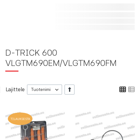
D-TRICK 600
VLGTM690EM/VLGTM690FM
Ruu
L
Lajittele
+/-
Tuotenimi
Lisää toivelistalle
L
TILAUKSESTA
Lisää vertailuun
L