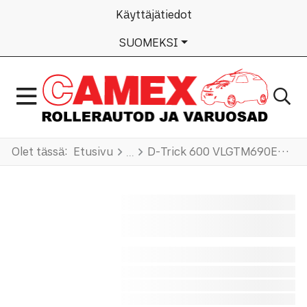
Käyttäjätiedot
VALITSE KIELI
SUOMEKSI
Olet tässä:
Etusivu
D-Trick 600 VLGTM690EM/VLGTM690FM