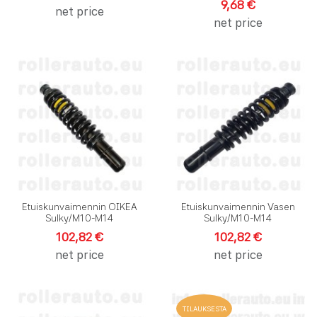
9,68 €
net price
net price
Lisää toivelistalle
L
Lisää vertailuun
L
Pikakatselu
P
Etuiskunvaimennin OIKEA
Etuiskunvaimennin Vasen
Sulky/M10-M14
Sulky/M10-M14
102,82 €
102,82 €
net price
net price
Lisää toivelistalle
L
TILAUKSESTA