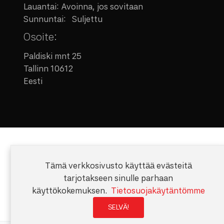
Lauantai: Avoinna, jos sovitaan
Sunnuntai: Suljettu
Osoite:
Paldiski mnt 25
Tallinn 10612
Eesti
Tämä verkkosivusto käyttää evästeitä
tarjotakseen sinulle parhaan
käyttökokemuksen.
Tietosuojakäytäntömme
SELVÄ!