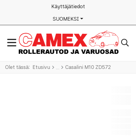
Käyttäjätiedot
VALITSE KIELI
SUOMEKSI
Olet tässä:
Etusivu
Casalini M10 ZD572