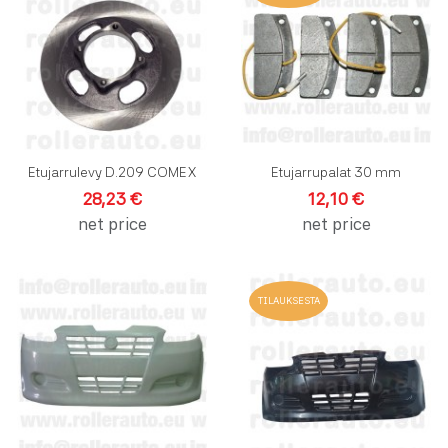
Lisää vertailuun
L
Pikakatselu
P
Etujarrulevy D.209 COMEX
Etujarrupalat 30 mm
28,23 €
12,10 €
net price
net price
Lisää toivelistalle
L
TILAUKSESTA
Lisää vertailuun
L
Pikakatselu
P