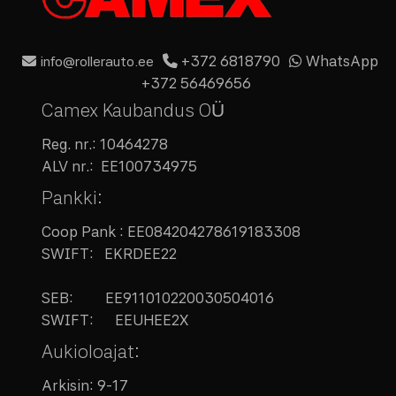
+372 6818790
WhatsApp
info@rollerauto.ee
+372 56469656
Camex Kaubandus OÜ
Reg. nr.:
10464278
ALV nr.:
EE100734975
Pankki:
Coop Pank : EE084204278619183308
SWIFT: EKRDEE22
SEB:
EE911010220030504016
SWIFT: EEUHEE2X
Aukioloajat:
Arkisin: 9-17