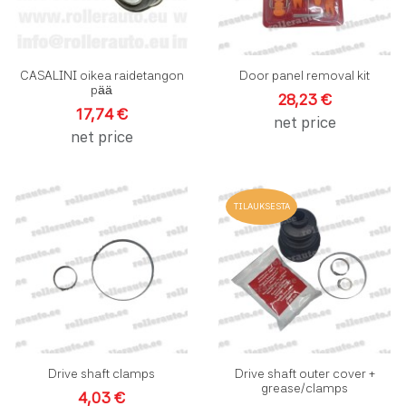
CASALINI oikea raidetangon
Door panel removal kit
pää
28,23 €
17,74 €
net price
net price
Lisää toivelistalle
L
TILAUKSESTA
Lisää vertailuun
L
Pikakatselu
P
Drive shaft clamps
Drive shaft outer cover +
grease/clamps
4,03 €