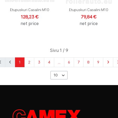
Etupuskuri Casalini M10
Etupuskuri Casalini M10
128,23 €
79,84 €
net price
net price
Sivu 1 / 9
1
2
3
4
...
6
7
8
9
10