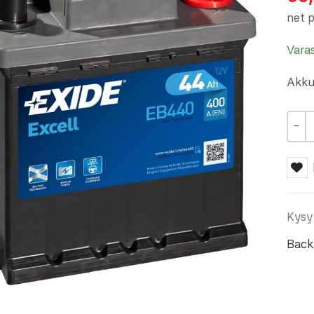
net p
Vara
Akku
Määr
-
Kysy
Back