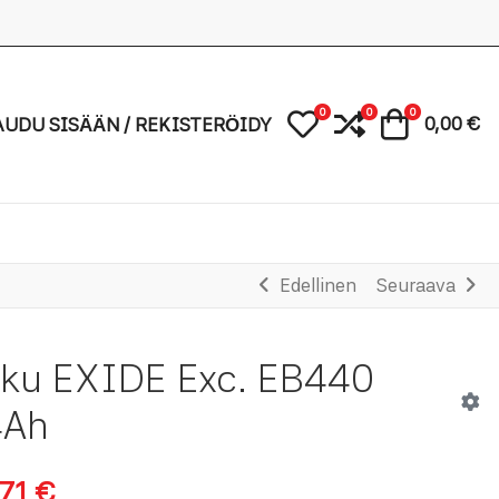
0
0
0
Oma toivelista
Vertaa
Ostoskori
AUDU SISÄÄN / REKISTERÖIDY
0,00 €
Edellinen
Seuraava
ku EXIDE Exc. EB440
4Ah
71 €