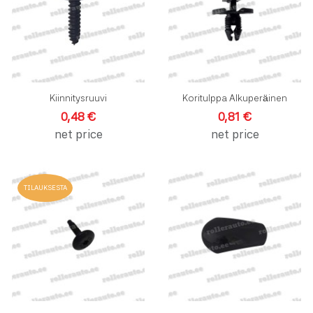
Pikakatselu
P
Kiinnitysruuvi
Koritulppa Alkuperäinen
0,48 €
0,81 €
net price
net price
Lisää toivelistalle
L
TILAUKSESTA
Lisää vertailuun
L
Pikakatselu
P