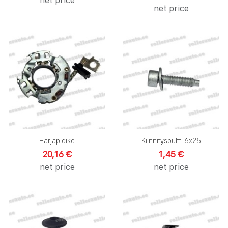
net price
Lisää toivelistalle
L
Lisää vertailuun
L
Pikakatselu
P
Harjapidike
Kiinnityspultti 6x25
20,16 €
1,45 €
net price
net price
Lisää toivelistalle
L
Lisää vertailuun
L