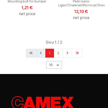
Mounting bolt for bumper
Peilin kansi
Ligier/Chatenet/Microcar/Grev
1,21 €
12,10 €
net price
net price
Sivu 1 / 2
1
2
10