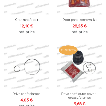
Crankshaft bolt
Door panel removal kit
12,10 €
28,23 €
net price
net price
Lisää toivelistalle
L
TILAUKSESTA
Lisää vertailuun
L
Pikakatselu
P
Drive shaft clamps
Drive shaft outer cover +
grease/clamps
4,03 €
9,68 €
net price