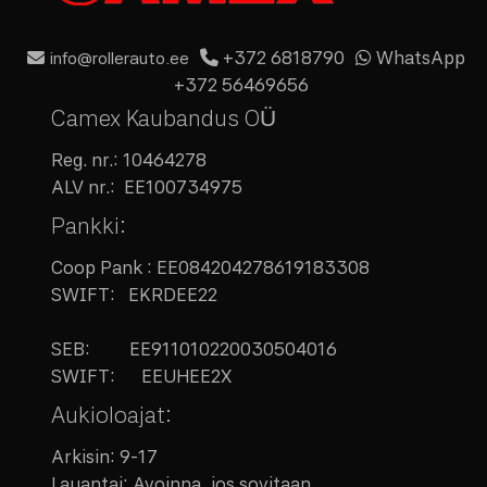
+372 6818790
WhatsApp
info@rollerauto.ee
+372 56469656
Camex Kaubandus OÜ
Reg. nr.:
10464278
ALV nr.:
EE100734975
Pankki:
Coop Pank : EE084204278619183308
SWIFT: EKRDEE22
SEB:
EE911010220030504016
SWIFT: EEUHEE2X
Aukioloajat:
Arkisin: 9-17
Lauantai: Avoinna, jos sovitaan