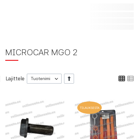
MICROCAR MGO 2
Ruu
L
Lajittele
+/-
Tuotenimi
Lisää toivelistalle
L
TILAUKSESTA
Lisää vertailuun
L
Pikakatselu
P