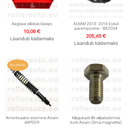
Aeglase sõiduki kleeps
AIXAM 2013- 2016 Esituli
parempoolne - 8AZ004
10,08 €
205,65 €
Lisandub käibemaks
Lisandub käibemaks
Lisa soovinimekirja
L
TELLIMISEL
Lisa võrdlusesse
L
Kiirvaade
K
Amortisaator eesmine Aixam
Käigukasti õli väljalaskmise
4AP009
kork Aixam (Ilma magnetita)