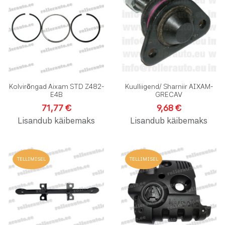
Lisa võrdlusesse
L
Kiirvaade
K
Kolvirõngad Aixam STD Z482-
Kuulliigend/ Sharniir AIXAM-
E4B
GRECAV
71,77 €
9,68 €
Lisandub käibemaks
Lisandub käibemaks
Lisa soovinimekirja
L
TELLIMISEL
TELLIMISEL
Lisa võrdlusesse
L
Kiirvaade
K