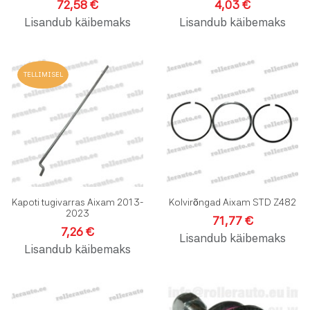
72,58 €
4,03 €
Lisandub käibemaks
Lisandub käibemaks
Lisa soovinimekirja
L
TELLIMISEL
Lisa võrdlusesse
L
Kiirvaade
K
Kapoti tugivarras Aixam 2013-
Kolvirõngad Aixam STD Z482
2023
71,77 €
7,26 €
Lisandub käibemaks
Lisandub käibemaks
Lisa soovinimekirja
L