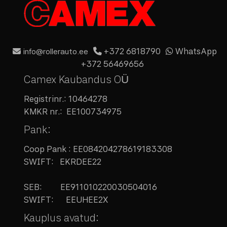
+372 6818790
WhatsApp
info@rollerauto.ee
+372 56469656
Camex Kaubandus OÜ
Registrinr.:
10464278
KMKR nr.:
EE100734975
Pank:
Coop Pank : EE084204278619183308
SWIFT: EKRDEE22
SEB:
EE911010220030504016
SWIFT: EEUHEE2X
Kauplus avatud: