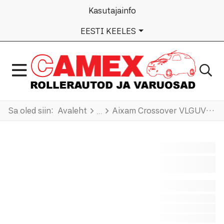
Kasutajainfo
VALI KEEL
EESTI KEELES
Sa oled siin:
Avaleht
Aixam Crossover VLGUV52CF