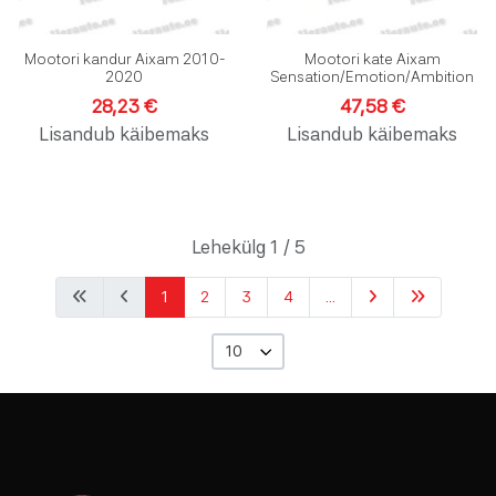
Mootori kandur Aixam 2010-
Mootori kate Aixam
2020
Sensation/Emotion/Ambition
28,23 €
47,58 €
Lisandub käibemaks
Lisandub käibemaks
Lehekülg 1 / 5
1
2
3
4
...
10