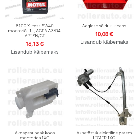
8100 X-cess 5W40
Aeglase sõiduki kleeps
mootoriõli 1L, ACEA A3/B4,
10,08 €
API SN/CF
Lisandub käibemaks
16,13 €
Lisandub käibemaks
Lisa soovinimekirja
L
Lisa võrdlusesse
L
Kiirvaade
K
Aknapesupaak koos
Aknatõstuk elektriline parem
mootoriga IXO
LIGIER IXO