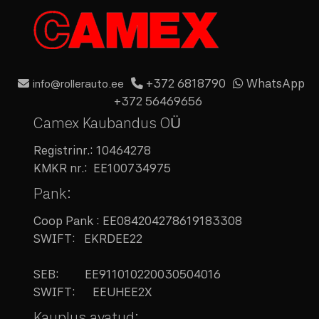
+372 6818790
WhatsApp
info@rollerauto.ee
+372 56469656
Camex Kaubandus OÜ
Registrinr.:
10464278
KMKR nr.:
EE100734975
Pank:
Coop Pank : EE084204278619183308
SWIFT: EKRDEE22
SEB:
EE911010220030504016
SWIFT: EEUHEE2X
Kauplus avatud: