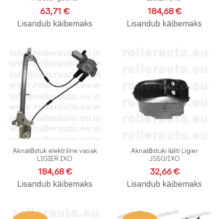
63,71 €
184,68 €
Lisandub käibemaks
Lisandub käibemaks
Lisa soovinimekirja
L
Lisa võrdlusesse
L
Kiirvaade
K
Aknatõstuk elektriline vasak
Aknatõstuki lüliti Ligier
LIGIER IXO
JS50/IXO
184,68 €
32,66 €
Lisandub käibemaks
Lisandub käibemaks
Lisa soovinimekirja
L