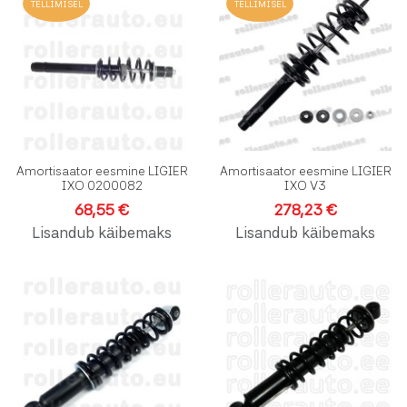
TELLIMISEL
TELLIMISEL
Lisa võrdlusesse
L
Kiirvaade
K
Amortisaator eesmine LIGIER
Amortisaator eesmine LIGIER
IXO 0200082
IXO V3
68,55 €
278,23 €
Lisandub käibemaks
Lisandub käibemaks
Lisa soovinimekirja
L
Lisa võrdlusesse
L
Kiirvaade
K