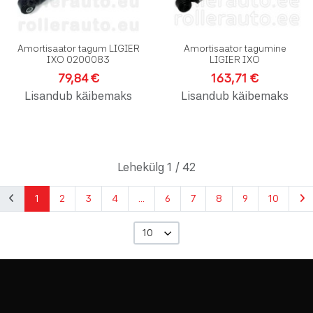
Amortisaator tagum LIGIER
Amortisaator tagumine
IXO 0200083
LIGIER IXO
79,84 €
163,71 €
Lisandub käibemaks
Lisandub käibemaks
Lehekülg 1 / 42
1
2
3
4
...
6
7
8
9
10
10