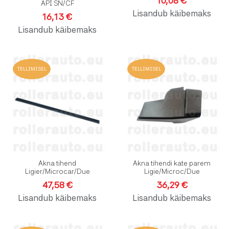
10,08 €
API SN/CF
Lisandub käibemaks
16,13 €
Lisandub käibemaks
Lisa soovinimekirja
L
TELLIMISEL
TELLIMISEL
Lisa võrdlusesse
L
Kiirvaade
K
Akna tihend
Akna tihendi kate parem
Ligier/Microcar/Due
Ligie/Microc/Due
47,58 €
36,29 €
Lisandub käibemaks
Lisandub käibemaks