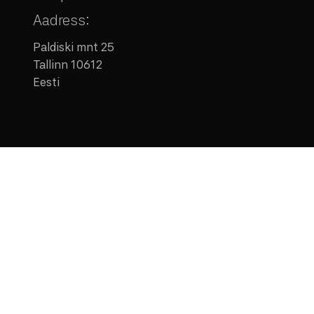
Aadress:
Paldiski mnt 25
Tallinn 10612
Eesti