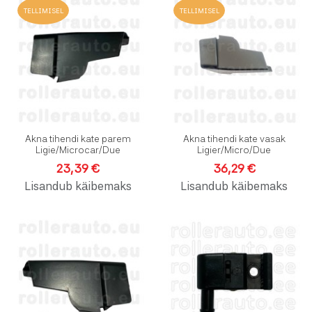
Lisa soovinimekirja
L
TELLIMISEL
TELLIMISEL
Lisa võrdlusesse
L
Kiirvaade
K
Akna tihendi kate parem
Akna tihendi kate vasak
Ligie/Microcar/Due
Ligier/Micro/Due
23,39 €
36,29 €
Lisandub käibemaks
Lisandub käibemaks
Lisa soovinimekirja
L
Lisa võrdlusesse
L
Kiirvaade
K