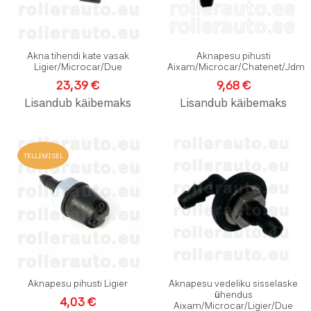
Akna tihendi kate vasak
Aknapesu pihusti
Ligier/Microcar/Due
Aixam/Microcar/Chatenet/Jdm
23,39 €
9,68 €
Lisandub käibemaks
Lisandub käibemaks
Lisa soovinimekirja
L
TELLIMISEL
Lisa võrdlusesse
L
Kiirvaade
K
Aknapesu pihusti Ligier
Aknapesu vedeliku sisselaske
ühendus
4,03 €
Aixam/Microcar/Ligier/Due