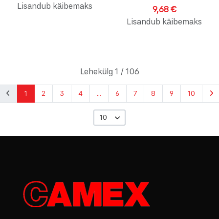
Lisandub käibemaks
9,68 €
Lisandub käibemaks
Lehekülg 1 / 106
1
2
3
4
...
6
7
8
9
10
10