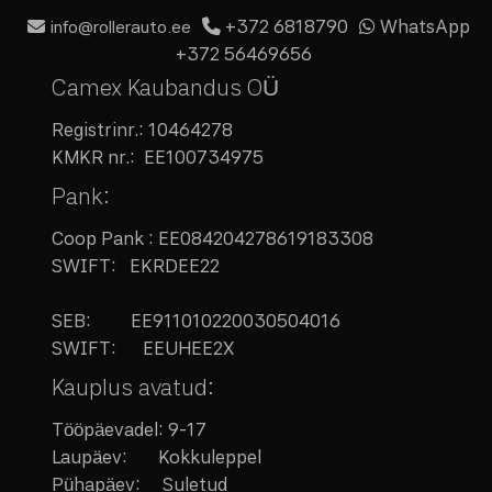
+372 6818790
WhatsApp
info@rollerauto.ee
+372 56469656
Camex Kaubandus OÜ
Registrinr.:
10464278
KMKR nr.:
EE100734975
Pank:
Coop Pank : EE084204278619183308
SWIFT: EKRDEE22
SEB:
EE911010220030504016
SWIFT: EEUHEE2X
Kauplus avatud:
Tööpäevadel: 9-17
Laupäev:
Kokkuleppel
Pühapäev: Suletud