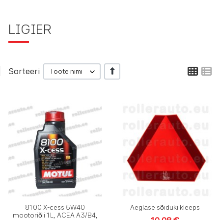
LIGIER
Ruud
L
Sorteeri
+/-
Toote nimi
Lisa soovinimekirja
L
Lisa võrdlusesse
L
Kiirvaade
K
8100 X-cess 5W40
Aeglase sõiduki kleeps
mootoriõli 1L, ACEA A3/B4,