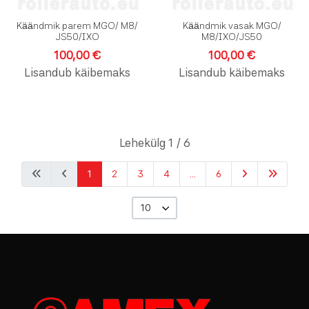
Käändmik parem MGO/ M8/
Käändmik vasak MGO/
JS50/IXO
M8/IXO/JS50
100,00 €
100,00 €
Lisandub käibemaks
Lisandub käibemaks
Lehekülg 1 / 6
1
2
3
4
...
6
10