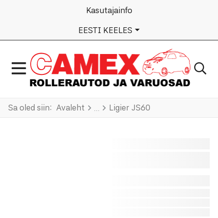
Kasutajainfo
VALI KEEL
EESTI KEELES
Sa oled siin:
Avaleht
Ligier JS60