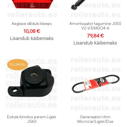
Aeglase sõiduki kleeps
Amortisaator tagumine JS50
V2-V3/MGO4-6
10,08 €
79,84 €
Lisandub käibemaks
Lisandub käibemaks
Lisa soovinimekirja
L
TELLIMISEL
Lisa võrdlusesse
L
Kiirvaade
K
Esitule kinnitus parem Ligier
Generaatori rihm
JS60
Microcar/Ligier/Due