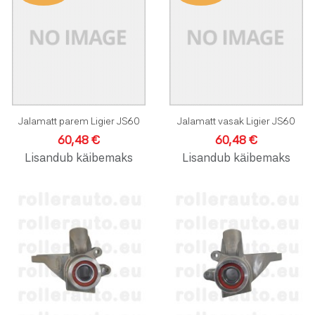
Lisa võrdlusesse
L
Kiirvaade
K
Jalamatt parem Ligier JS60
Jalamatt vasak Ligier JS60
60,48 €
60,48 €
Lisandub käibemaks
Lisandub käibemaks
Lisa soovinimekirja
L
Lisa võrdlusesse
L
Kiirvaade
K