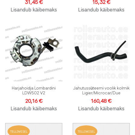
31,45 €
15,32 €
Lisandub käibemaks
Lisandub käibemaks
Lisa soovinimekirja
L
Lisa võrdlusesse
L
Kiirvaade
K
Harjahoidja Lombardini
Jahutussüteemi voolik kolmik
LDW502 V2
Ligier/Microcar/Due
20,16 €
160,48 €
Lisandub käibemaks
Lisandub käibemaks
Lisa soovinimekirja
L
TELLIMISEL
TELLIMISEL