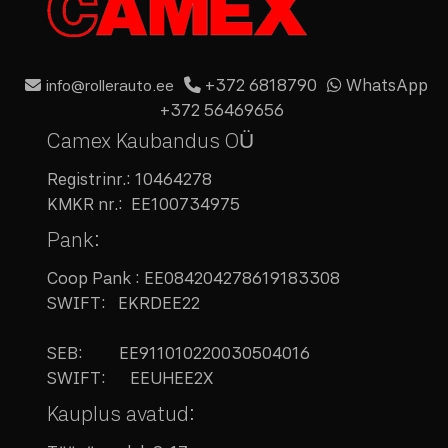
+372 6818790
WhatsApp
info@rollerauto.ee
+372 56469656
Camex Kaubandus OÜ
Registrinr.:
10464278
KMKR nr.:
EE100734975
Pank:
Coop Pank : EE084204278619183308
SWIFT: EKRDEE22
SEB:
EE911010220030504016
SWIFT: EEUHEE2X
Kauplus avatud: