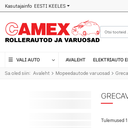
VALI KEEL
Kasutajainfo
EESTI KEELES
Otsi tooteid .
VALI AUTO
AVALEHT
ELEKTRIAUTO E
Sa oled siin:
Avaleht
Mopeedautode varuosad
Grec
GRECAV
Tulemused 1 