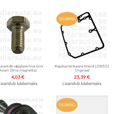
vinimekirja
Lisa soovinimekirja
L
TELLIMISEL
dlusesse
Lisa võrdlusesse
L
e
Kiirvaade
K
ukasti õli väljalaskmise kork
Klapikambrikaane tihend LDW502
Aixam (Ilma magnetita)
Originaal
4,03 €
23,39 €
Lisandub käibemaks
Lisandub käibemaks
vinimekirja
Lisa soovinimekirja
L
TELLIMISEL
dlusesse
Lisa võrdlusesse
L