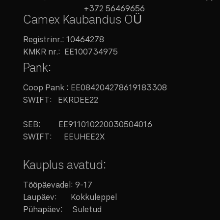
+372 56469656
Camex Kaubandus OÜ
Registrinr.:
10464278
KMKR nr.:
EE100734975
Pank:
Coop Pank : EE084204278619183308
SWIFT: EKRDEE22
SEB:
EE911010220030504016
SWIFT: EEUHEE2X
Kauplus avatud:
Tööpäevadel: 9-17
Laupäev:
Kokkuleppel
Pühapäev: Suletud