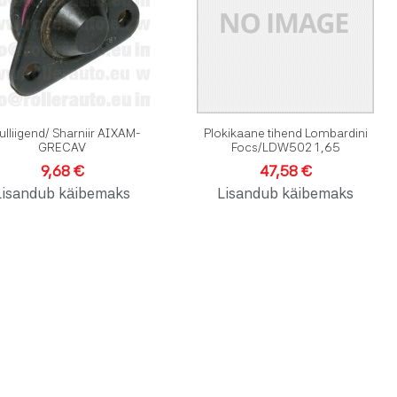
e
Kiirvaade
K
ulliigend/ Sharniir AIXAM-
Plokikaane tihend Lombardini
GRECAV
Focs/LDW502 1,65
9,68 €
47,58 €
Lisandub käibemaks
Lisandub käibemaks
vinimekirja
dlusesse
e