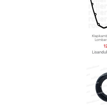
Klapikamb
Lombar
1
Lisandu