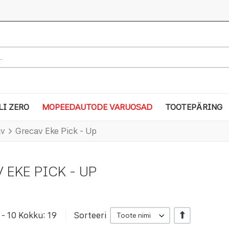
..
LI ZERO
MOPEEDAUTODE VARUOSAD
TOOTEPÄRING
av
Grecav Eke Pick - Up
 EKE PICK - UP
- 10 Kokku: 19
Sorteeri
+/-
Toote nimi