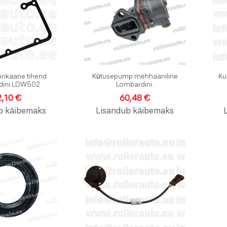
Kiirvaade
Kiirvaad
rikaane tihend
Kütusepump mehhaaniline
Ku
dini LDW502
Lombardini.
2,10 €
60,48 €
b käibemaks
Lisandub käibemaks
Lisa soovinimekirja
Lisa soo
Lisa võrdlusesse
Lisa võr
Kiirvaade
Kiirvaad