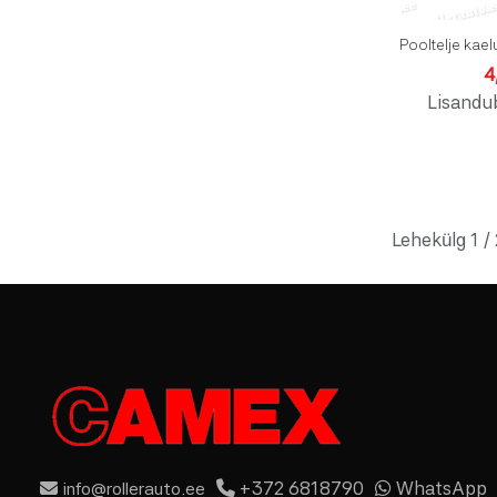
Pooltelje kae
4
Lisandu
Lehekülg 1 / 
+372 6818790
WhatsApp
info@rollerauto.ee