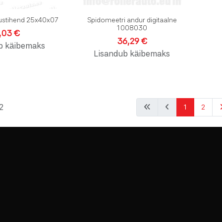
lustihend 25x40x07
Spidomeetri andur digitaalne
1008030
,03 €
36,29 €
b käibemaks
Lisandub käibemaks
2
1
2