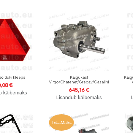
Lisa soovinimekirja
Lisa soo
Lisa võrdlusesse
Lisa võr
Kiirvaade
Kiirvaad
sõiduki kleeps
Käigukast
Käig
Virgo/Chatenet/Grecav/Casalini
0,08 €
645,16 €
b käibemaks
Lisandub käibemaks
Lisa soovinimekirja
Lisa soo
TELLIMISEL
Lisa võrdlusesse
Lisa võr