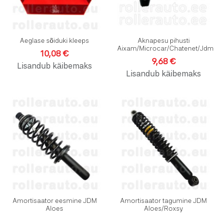
Aeglase sõiduki kleeps
Aknapesu pihusti
Aixam/Microcar/Chatenet/Jdm
10,08 €
9,68 €
Lisandub käibemaks
Lisandub käibemaks
Lisa soovinimekirja
L
Lisa võrdlusesse
L
Kiirvaade
K
Amortisaator eesmine JDM
Amortisaator tagumine JDM
Aloes
Aloes/Roxsy