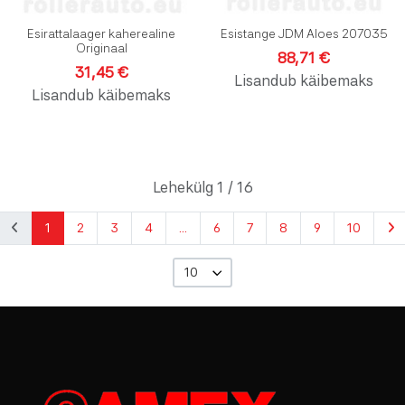
Esirattalaager kaherealine
Esistange JDM Aloes 207035
Originaal
88,71 €
31,45 €
Lisandub käibemaks
Lisandub käibemaks
Lehekülg 1 / 16
1
2
3
4
...
6
7
8
9
10
10