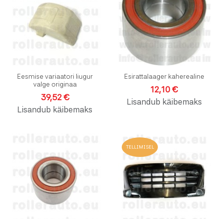
Lisa võrdlusesse
L
Kiirvaade
K
Eesmise variaatori liugur
Esirattalaager kaherealine
valge originaa
12,10 €
39,52 €
Lisandub käibemaks
Lisandub käibemaks
Lisa soovinimekirja
L
TELLIMISEL
Lisa võrdlusesse
L
Kiirvaade
K