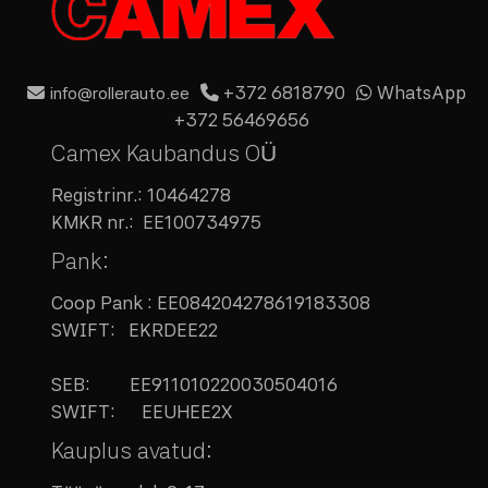
+372 6818790
WhatsApp
info@rollerauto.ee
+372 56469656
Camex Kaubandus OÜ
Registrinr.:
10464278
KMKR nr.:
EE100734975
Pank:
Coop Pank : EE084204278619183308
SWIFT: EKRDEE22
SEB:
EE911010220030504016
SWIFT: EEUHEE2X
Kauplus avatud: