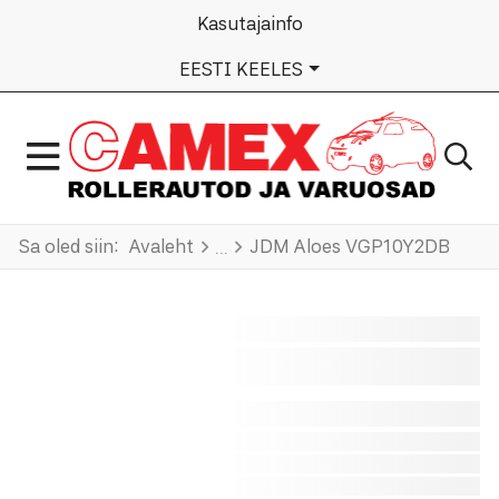
Kasutajainfo
VALI KEEL
EESTI KEELES
Sa oled siin:
Avaleht
JDM Aloes VGP10Y2DB