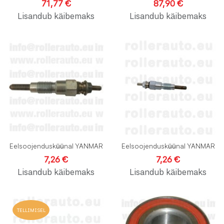
71,77 €
87,90 €
Lisandub käibemaks
Lisandub käibemaks
Lisa soovinimekirja
L
Lisa võrdlusesse
L
Kiirvaade
K
Eelsoojendusküünal YANMAR
Eelsoojendusküünal YANMAR
7,26 €
7,26 €
Lisandub käibemaks
Lisandub käibemaks
Lisa soovinimekirja
L
TELLIMISEL