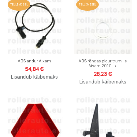
Lisa soovinimekirja
L
TELLIMISEL
TELLIMISEL
Lisa võrdlusesse
L
Kiirvaade
K
ABS andur Aixam
ABS rõngas piduritrumlile
Aixam 2010 →.
54,84 €
28,23 €
Lisandub käibemaks
Lisandub käibemaks
Lisa soovinimekirja
L
Lisa võrdlusesse
L
Kiirvaade
K