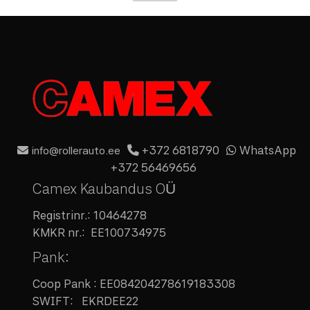
+372 6818790
WhatsApp
info@rollerauto.ee
+372 56469656
Camex Kaubandus OÜ
Registrinr.:
10464278
KMKR nr.:
EE100734975
Pank:
Coop Pank : EE084204278619183308
SWIFT: EKRDEE22