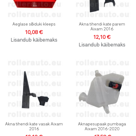
Aeglase sõiduki kleeps
Akna tihendi kate parem
Aixam 2016
10,08 €
12,10 €
Lisandub käibemaks
Lisandub käibemaks
Lisa soovinimekirja
L
Lisa võrdlusesse
L
Kiirvaade
K
Akna tihendi kate vasak Aixam
Aknapesupaak pumbaga
2016
Aixam 2016-2020