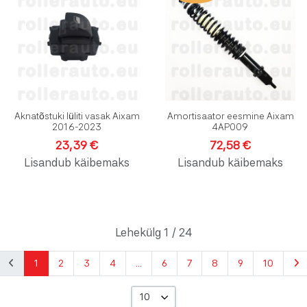
Lisa võrdlusesse
L
Kiirvaade
K
Aknatõstuki lüliti vasak Aixam
Amortisaator eesmine Aixam
2016-2023
4AP009
23,39 €
72,58 €
Lisandub käibemaks
Lisandub käibemaks
Lehekülg 1 / 24
1
2
3
4
...
6
7
8
9
10
10