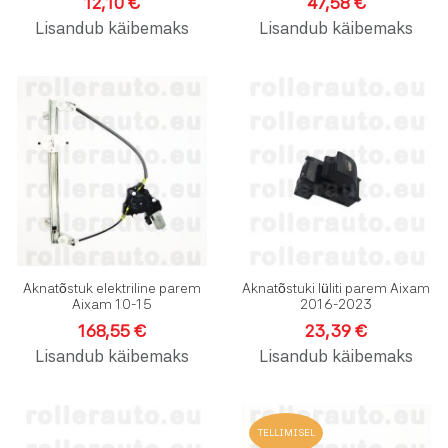
12,10 €
47,58 €
Lisandub käibemaks
Lisandub käibemaks
Lisa soovinimekirja
L
Lisa võrdlusesse
L
Kiirvaade
K
Aknatõstuk elektriline parem
Aknatõstuki lüliti parem Aixam
Aixam 10-15
2016-2023
168,55 €
23,39 €
Lisandub käibemaks
Lisandub käibemaks
Lisa soovinimekirja
L
TELLIMISEL