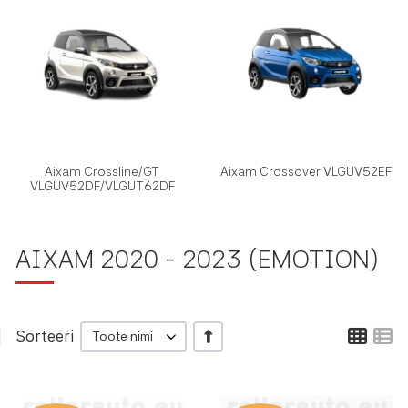
Aixam Crossline/GT
Aixam Crossover VLGUV52EF
VLGUV52DF/VLGUT62DF
AIXAM 2020 - 2023 (EMOTION)
Ruud
L
Sorteeri
+/-
Toote nimi