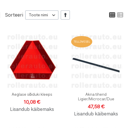
Ruud
L
Sorteeri
+/-
Toote nimi
Lisa soovinimekirja
L
TELLIMISEL
Lisa võrdlusesse
L
Kiirvaade
K
Aeglase sõiduki kleeps
Akna tihend
Ligier/Microcar/Due
10,08 €
47,58 €
Lisandub käibemaks
Lisandub käibemaks