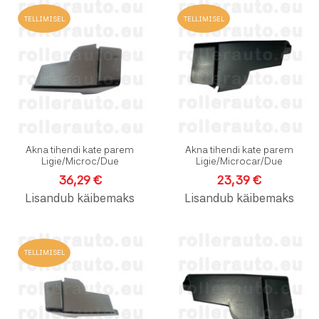
Lisa soovinimekirja
L
TELLIMISEL
TELLIMISEL
Lisa võrdlusesse
L
Kiirvaade
K
Akna tihendi kate parem
Akna tihendi kate parem
Ligie/Microc/Due
Ligie/Microcar/Due
36,29 €
23,39 €
Lisandub käibemaks
Lisandub käibemaks
Lisa soovinimekirja
L
TELLIMISEL
Lisa võrdlusesse
L
Kiirvaade
K