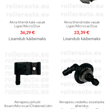
Akna tihendi kate vasak
Akna tihendi kate vasak
Ligier/Micro/Due
Ligier/Microcar/Due
36,29 €
23,39 €
Lisandub käibemaks
Lisandub käibemaks
Lisa soovinimekirja
L
Lisa võrdlusesse
L
Kiirvaade
K
Aknapesu pihusti
Aknapesu vedeliku sisselaske
Aixam/Microcar/Chatenet/Jdm
ühendus