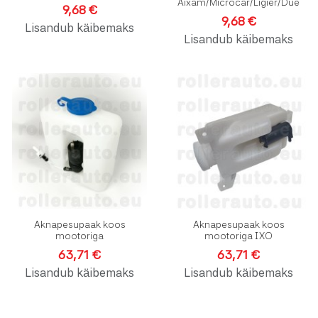
Aixam/Microcar/Ligier/Due
9,68 €
9,68 €
Lisandub käibemaks
Lisandub käibemaks
Lisa soovinimekirja
L
Lisa võrdlusesse
L
Kiirvaade
K
Aknapesupaak koos
Aknapesupaak koos
mootoriga
mootoriga IXO
63,71 €
63,71 €
Lisandub käibemaks
Lisandub käibemaks