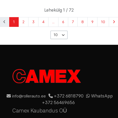
Lehekülg 1 / 72
1
2
3
4
...
6
7
8
9
10
10
+372 6818790
WhatsApp
info@rollerauto.ee
+372 56469656
Camex Kaubandus OÜ