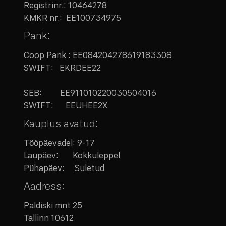
Registrinr.:
10464278
KMKR nr.:
EE100734975
Pank:
Coop Pank : EE084204278619183308
SWIFT: EKRDEE22
SEB:
EE911010220030504016
SWIFT: EEUHEE2X
Kauplus avatud:
Tööpäevadel: 9-17
Laupäev:
Kokkuleppel
Pühapäev: Suletud
Aadress:
Paldiski mnt 25
Tallinn 10612