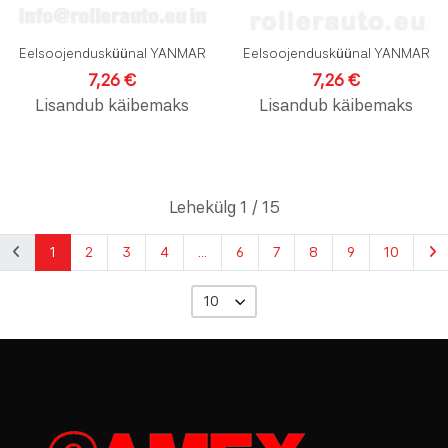
Eelsoojendusküünal YANMAR
Eelsoojendusküünal YANMAR
7,26 €
7,26 €
Lisandub käibemaks
Lisandub käibemaks
Lehekülg 1 / 15
1
2
3
4
...
6
7
8
9
10
10