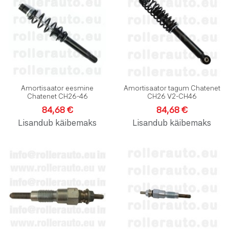
Lisa võrdlusesse
L
Kiirvaade
K
Amortisaator eesmine
Amortisaator tagum Chatenet
Chatenet CH26-46
CH26 V2-CH46
84,68 €
84,68 €
Lisandub käibemaks
Lisandub käibemaks
Lisa soovinimekirja
L
Lisa võrdlusesse
L
Kiirvaade
K