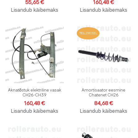
55,65 €
160,48 €
Lisandub käibemaks
Lisandub käibemaks
Lisa soovinimekirja
L
TELLIMISEL
Lisa võrdlusesse
L
Kiirvaade
K
Aknatõstuk elektriline vasak
Amortisaator eesmine
CH26-CH39
Chatenet CH26
160,48 €
84,68 €
Lisandub käibemaks
Lisandub käibemaks
Lisa soovinimekirja
L