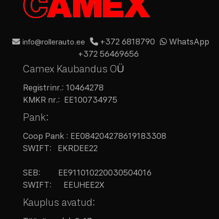
+372 6818790
WhatsApp
info@rollerauto.ee
+372 56469656
Camex Kaubandus OÜ
Registrinr.:
10464278
KMKR nr.:
EE100734975
Pank:
Coop Pank : EE084204278619183308
SWIFT: EKRDEE22
SEB:
EE911010220030504016
SWIFT: EEUHEE2X
Kauplus avatud: