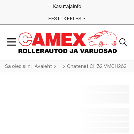
Kasutajainfo
VALI KEEL
EESTI KEELES
Sa oled siin:
Avaleht
Chatenet CH32 VMCH262