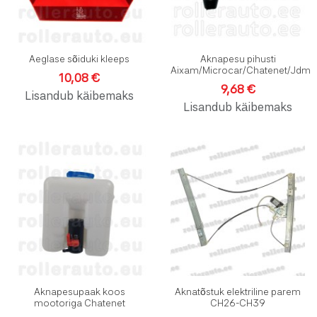
Aeglase sõiduki kleeps
Aknapesu pihusti
Aixam/Microcar/Chatenet/Jdm
10,08 €
9,68 €
Lisandub käibemaks
Lisandub käibemaks
Lisa soovinimekirja
L
Lisa võrdlusesse
L
Kiirvaade
K
Aknapesupaak koos
Aknatõstuk elektriline parem
mootoriga Chatenet
CH26-CH39