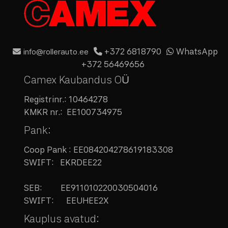
+372 6818790
WhatsApp
info@rollerauto.ee
+372 56469656
Camex Kaubandus OÜ
Registrinr.:
10464278
KMKR nr.:
EE100734975
Pank:
Coop Pank : EE084204278619183308
SWIFT: EKRDEE22
SEB:
EE911010220030504016
SWIFT: EEUHEE2X
Kauplus avatud: