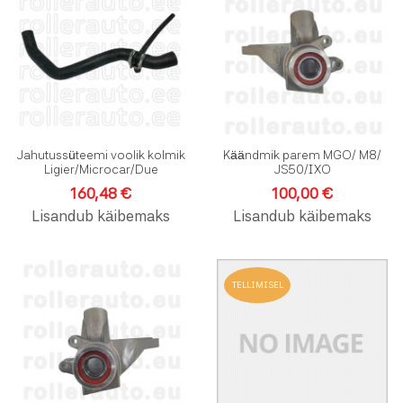
Lisa võrdlusesse
L
Kiirvaade
K
Jahutussüteemi voolik kolmik
Käändmik parem MGO/ M8/
Ligier/Microcar/Due
JS50/IXO
160,48 €
100,00 €
Lisandub käibemaks
Lisandub käibemaks
Lisa soovinimekirja
L
TELLIMISEL
Lisa võrdlusesse
L
Kiirvaade
K