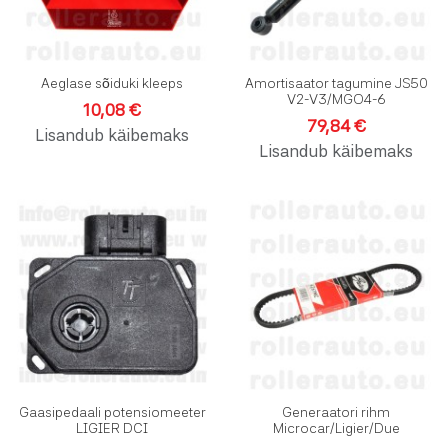
Aeglase sõiduki kleeps
Amortisaator tagumine JS50
V2-V3/MGO4-6
10,08 €
79,84 €
Lisandub käibemaks
Lisandub käibemaks
Lisa soovinimekirja
L
Lisa võrdlusesse
L
Kiirvaade
K
Gaasipedaali potensiomeeter
Generaatori rihm
LIGIER DCI
Microcar/Ligier/Due