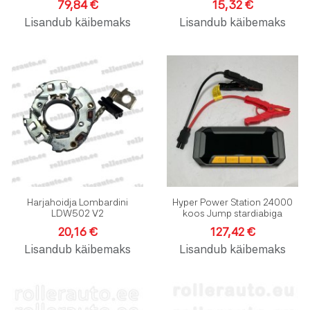
79,84 €
15,32 €
Lisandub käibemaks
Lisandub käibemaks
Lisa soovinimekirja
L
Lisa võrdlusesse
L
Kiirvaade
K
Harjahoidja Lombardini
Hyper Power Station 24000
LDW502 V2
koos Jump stardiabiga
20,16 €
127,42 €
Lisandub käibemaks
Lisandub käibemaks
Lisa soovinimekirja
L