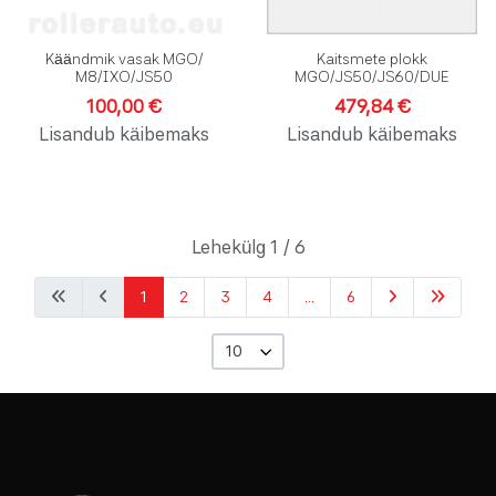
Käändmik vasak MGO/
Kaitsmete plokk
M8/IXO/JS50
MGO/JS50/JS60/DUE
100,00 €
479,84 €
Lisandub käibemaks
Lisandub käibemaks
Lehekülg 1 / 6
1
2
3
4
...
6
10