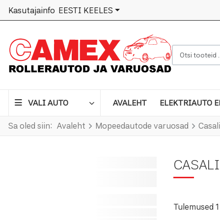
VALI KEEL
Kasutajainfo
EESTI KEELES
Otsi tooteid .
VALI AUTO
AVALEHT
ELEKTRIAUTO E
Sa oled siin:
Avaleht
Mopeedautode varuosad
Casal
CASALI
Tulemused 1