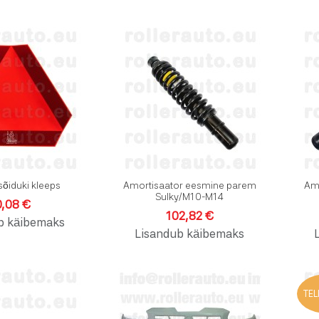
Lisa soovinimekirja
Lisa soo
Lisa võrdlusesse
Lisa võr
Kiirvaade
Kiirvaad
sõiduki kleeps
Amortisaator eesmine parem
Amo
Sulky/M10-M14
0,08 €
102,82 €
b käibemaks
Lisandub käibemaks
Lisa soovinimekirja
Lisa soo
TEL
Lisa võrdlusesse
Lisa võr