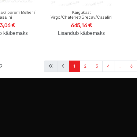
k/ parem Bellier /
Käigukast
asalini
Virgo/Chatenet/Grecav/Casalini
3,06 €
645,16 €
b käibemaks
Lisandub käibemaks
 9
1
2
3
4
...
6