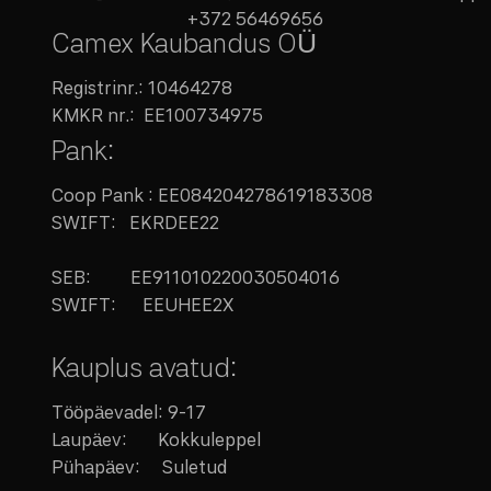
+372 56469656
Camex Kaubandus OÜ
Registrinr.:
10464278
KMKR nr.:
EE100734975
Pank:
Coop Pank : EE084204278619183308
SWIFT: EKRDEE22
SEB:
EE911010220030504016
SWIFT: EEUHEE2X
Kauplus avatud:
Tööpäevadel: 9-17
Laupäev:
Kokkuleppel
Pühapäev: Suletud