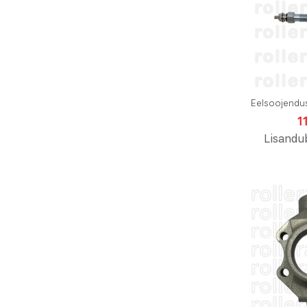
Eelsoojendus
1
Lisandu