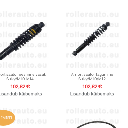
vinimekirja
Lisa soovinimekirja
L
dlusesse
Lisa võrdlusesse
L
e
Kiirvaade
K
rtisaator eesmine vasak
Amortisaator tagumine
Sulky/M10-M14
Sulky/M10/M12
102,82 €
102,82 €
Lisandub käibemaks
Lisandub käibemaks
vinimekirja
Lisa soovinimekirja
L
LIMISEL
dlusesse
Lisa võrdlusesse
L